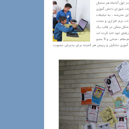
ر اول آبانماه هر سسال
ابات شورای دانش آموزی
ی مدرسه ، به تبلیغات
یدات نرم افزاری و سخت
ن شکل ممکن در قالب یک
ن رای نسبت به رقبای خود اخذ کرده اند
در جلسه تعیین هیئت رییسه حضور می یابند تا نسبت به تعیین رییس شورا ، قائم مقام ، منشی و 4 عضو
مایند. سپس کمیته های 7 گانه شورای دانش آموزی تشکیل و رییس هر کمیته برای پذیرش عضویت