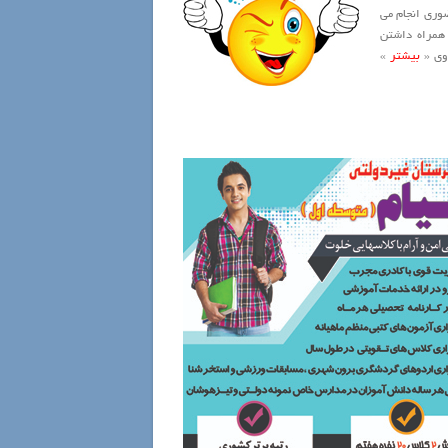
وری انجام می
 همراه داشتن
روی «
بیشتر
»