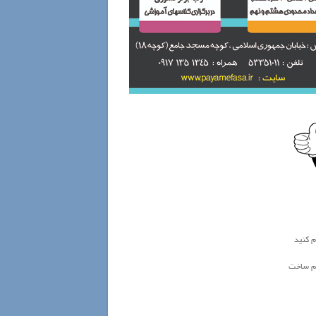
م کنید
یم ساخت